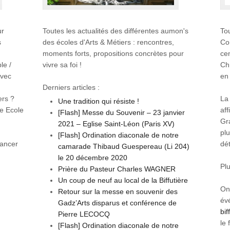
ur
Toutes les actualités des différentes aumon's
Tou
s
des écoles d'Arts & Métiers : rencontres,
Co
moments forts, propositions concrètes pour
cen
le /
vivre sa foi !
Ch
avec
en 
Derniers articles :
ers ?
La 
Une tradition qui résiste !
e Ecole
aff
[Flash] Messe du Souvenir – 23 janvier
Gra
2021 – Eglise Saint-Léon (Paris XV)
plu
[Flash] Ordination diaconale de notre
vancer
dét
camarade Thibaud Guespereau (Li 204)
le 20 décembre 2020
Plu
Prière du Pasteur Charles WAGNER
Un coup de neuf au local de la Biffutière
On
Retour sur la messe en souvenir des
évé
Gadz’Arts disparus et conférence de
bif
Pierre LECOCQ
le 
[Flash] Ordination diaconale de notre