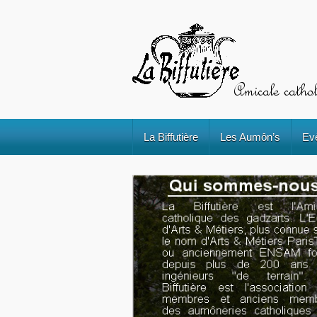
La Biffutière
Les Aumôn’s
Ev