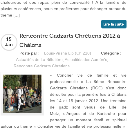
chaleureux et des repas plein de convivialité ! A la lumière de
plusieurs conférences, nous en profiterons pour échanger autour du
thème […]
Rencontre Gadzarts Chrétiens 2012 à
15
Châlons
Jan
Posté par :
Louis-Virsna Lip (Ch 210)
Catégorie :
Actualités de La Biffutière
,
Actualités des Aumôn's
,
Rencontre Gadzarts Chrétiens
« Concilier vie de famille et vie
professionnelle » La 8ème Rencontre
Gadzarts Chrétiens (RGC) s’est donc
déroulée pour la première fois à Châlons
les 14 et 15 janvier 2012. Une trentaine
de gadz sont venus de Lille, de
Metz, d’Angers et de Karlsruhe pour
partager un moment festif et spirituel
autour du thème « Concilier vie de famille et vie professionnelle ».