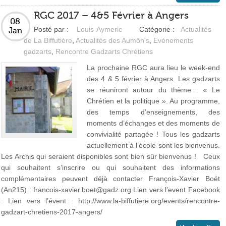
RGC 2017 – 4&5 Février à Angers
08
Posté par :
Louis-Aymeric
Catégorie :
Actualités
Jan
de La Biffutière
,
Actualités des Aumôn's
,
Evénements
gadzarts
,
Rencontre Gadzarts Chrétiens
La prochaine RGC aura lieu le week-end
des 4 & 5 février à Angers. Les gadzarts
se réuniront autour du thème : « Le
Chrétien et la politique ». Au programme,
des temps d’enseignements, des
moments d’échanges et des moments de
convivialité partagée ! Tous les gadzarts
actuellement à l’école sont les bienvenus.
Les Archis qui seraient disponibles sont bien sûr bienvenus ! Ceux
qui souhaitent s’inscrire ou qui souhaitent des informations
complémentaires peuvent déjà contacter François-Xavier Boët
(An215) : francois-xavier.boet@gadz.org Lien vers l’event Facebook
: Lien vers l’évent : http://www.la-biffutiere.org/events/rencontre-
gadzart-chretiens-2017-angers/