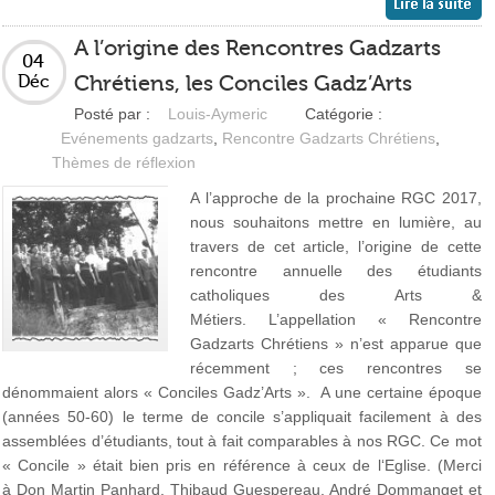
A l’origine des Rencontres Gadzarts
04
Chrétiens, les Conciles Gadz’Arts
Déc
Posté par :
Louis-Aymeric
Catégorie :
Evénements gadzarts
,
Rencontre Gadzarts Chrétiens
,
Thèmes de réflexion
A l’approche de la prochaine RGC 2017,
nous souhaitons mettre en lumière, au
travers de cet article, l’origine de cette
rencontre annuelle des étudiants
catholiques des Arts &
Métiers. L’appellation « Rencontre
Gadzarts Chrétiens » n’est apparue que
récemment ; ces rencontres se
dénommaient alors « Conciles Gadz’Arts ». A une certaine époque
(années 50-60) le terme de concile s’appliquait facilement à des
assemblées d’étudiants, tout à fait comparables à nos RGC. Ce mot
« Concile » était bien pris en référence à ceux de l‘Eglise. (Merci
à Don Martin Panhard, Thibaud Guespereau, André Dommanget et