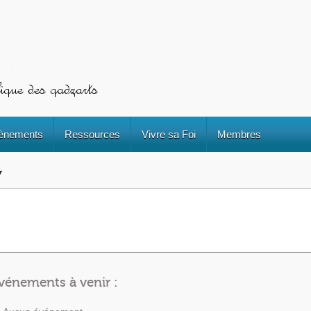
ènements
Ressources
Vivre sa Foi
Membres
y
vénements à venir :