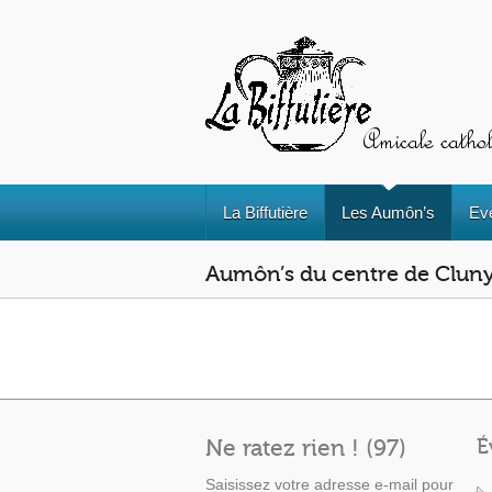
La Biffutière
Les Aumôn’s
Ev
Aumôn’s du centre de Clun
Ne ratez rien ! (97)
É
Saisissez votre adresse e-mail pour