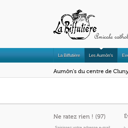
La Biffutière
Les Aumôn’s
Ev
Aumôn’s du centre de Clun
Ne ratez rien ! (97)
É
Saisissez votre adresse e-mail