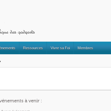
ènements
Ressources
Vivre sa Foi
Membres
y
vénements à venir :