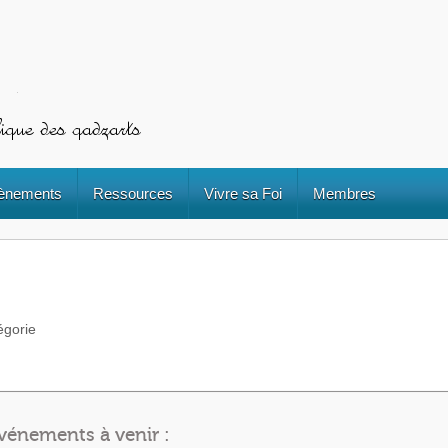
ènements
Ressources
Vivre sa Foi
Membres
égorie
vénements à venir :