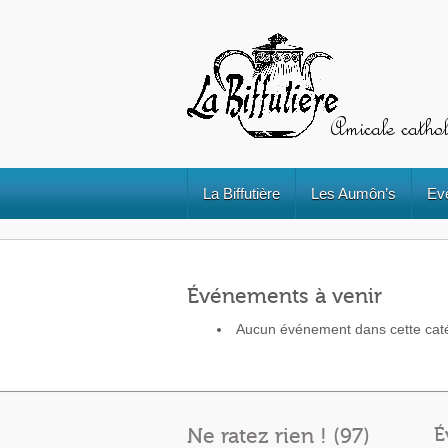
La Biffutière
Les Aumôn’s
Ev
Événements à venir
Aucun événement dans cette cat
Ne ratez rien ! (97)
É