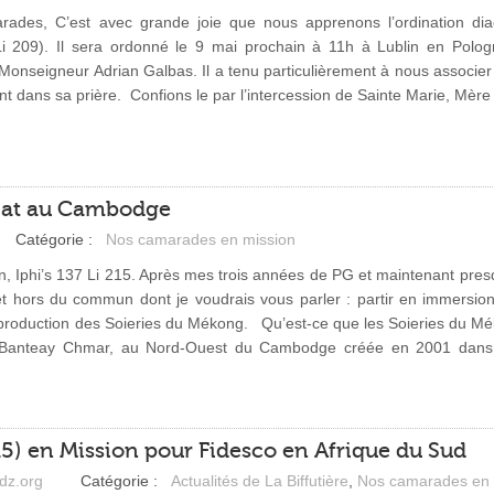
des, C’est avec grande joie que nous apprenons l’ordination di
i 209). Il sera ordonné le 9 mai prochain à 11h à Lublin en Polo
Monseigneur Adrian Galbas. Il a tenu particulièrement à nous associer 
nt dans sa prière.
Confions le par l’intercession de Sainte Marie, Mè
riat au Cambodge
Catégorie :
Nos camarades en mission
n, Iphi’s 137 Li 215. Après mes trois années de PG et maintenant pres
jet hors du commun dont je voudrais vous parler : partir en immersio
 production des Soieries du Mékong. Qu’est-ce que les Soieries du M
 à Banteay Chmar, au Nord-Ouest du Cambodge créée en 2001 dans l
15) en Mission pour Fidesco en Afrique du Sud
dz.org
Catégorie :
Actualités de La Biffutière
,
Nos camarades en 