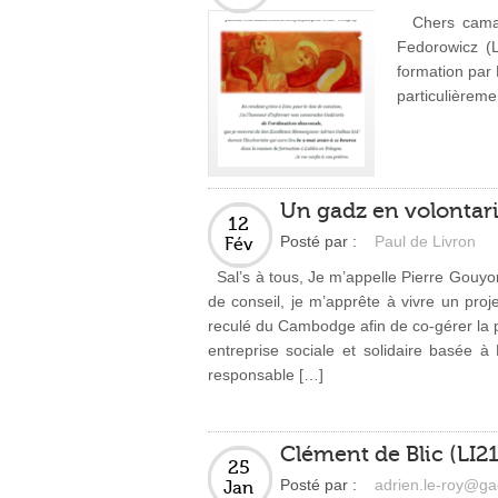
Chers camara
Fedorowicz (L
formation par 
particulièreme
Un gadz en volonta
12
Posté par :
Paul de Livron
Fév
Sal’s à tous, Je m’appelle Pierre Gouyo
de conseil, je m’apprête à vivre un pro
reculé du Cambodge afin de co-gérer la
entreprise sociale et solidaire basée
responsable […]
Clément de Blic (LI2
25
Posté par :
adrien.le-roy@ga
Jan