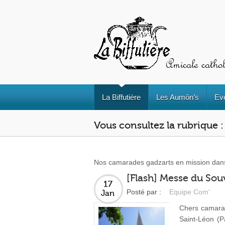
La Biffutière
Les Aumôn’s
Ev
Vous consultez la rubrique
Nos camarades gadzarts en mission dans 
[Flash] Messe du Souv
17
Posté par :
Equipe Com'
Jan
Chers camarad
Saint-Léon (