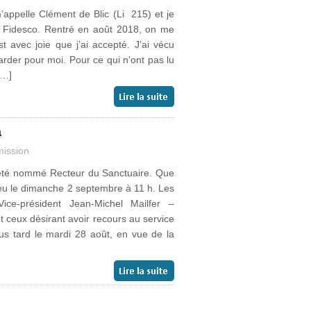
m’appelle Clément de Blic (Li 215) et je
 Fidesco. Rentré en août 2018, on me
st avec joie que j’ai accepté. J’ai vécu
rder pour moi. Pour ce qui n’ont pas lu
[…]
n
ission
a été nommé Recteur du Sanctuaire. Que
ieu le dimanche 2 septembre à 11 h. Les
ice-président Jean-Michel Mailfer –
t ceux désirant avoir recours au service
lus tard le mardi 28 août, en vue de la