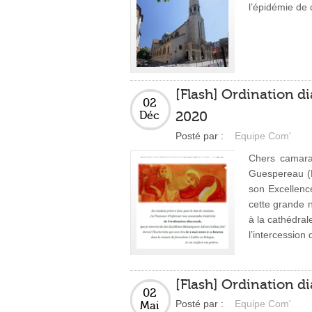
l’épidémie de c
[Flash] Ordination 
02
2020
Déc
Posté par :
Equipe Com'
Chers camara
Guespereau (L
son Excellenc
cette grande n
à la cathédral
l’intercession
[Flash] Ordination d
02
Posté par :
Equipe Com'
Mai