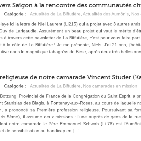
vers Saïgon à la rencontre des communautés ch
Catégorie :
Actualités de La Biffutière
,
Actualités des Aumôn's
,
Nos 
elaye ici la lettre de Niel Laurent (Li215) qui a projet avec 3 autres ami
Guy de Larigaudie. Assurément un beau projet qui vaut le mérite d’être
s à travers cette newsletter de La Biffutière, c’est pour vous faire par
 à la côte de La Biffutière ! Je me présente, Niels. J’ai 21 ans, j’h
tive dans le magnifique tabagn’ss de Birse, après deux très belles a
religieuse de notre camarade Vincent Studer (K
Catégorie :
Actualités de La Biffutière
,
Nos camarades en mission
otzung, Provincial de France de la Congrégation du Saint Esprit, a pré
int Stanislas des Blagis, à Fontenay-aux-Roses, au cours de laquelle 
ain, a prononcé sa Première profession religieuse. Poursuivant sa for
s 5ème), il assume deux missions : l’une auprès de gens de la rue à 
 dont notre camarade le Père Emmanuel Schwab (Li 78) est l’Aumônier 
et de sensibilisation au handicap en […]