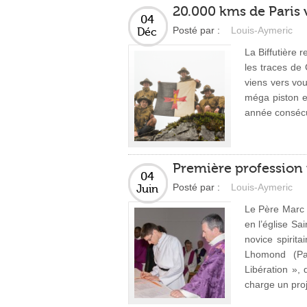
20.000 kms de Paris 
04
Posté par :
Louis-Aymeric
Déc
La Biffutière r
les traces de 
viens vers vou
méga piston et
année consécu
Première profession 
04
Posté par :
Louis-Aymeric
Juin
Le Père Marc B
en l’église Sa
novice spirit
Lhomond (Pari
Libération »,
charge un proj