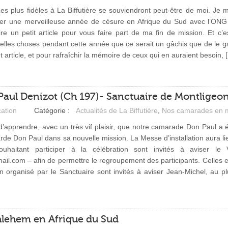
Les plus fidèles à La Biffutière se souviendront peut-être de moi. Je 
er une merveilleuse année de césure en Afrique du Sud avec l’ONG
re un petit article pour vous faire part de ma fin de mission. Et c’e
elles choses pendant cette année que ce serait un gâchis que de le ga
article, et pour rafraîchir la mémoire de ceux qui en auraient besoin, 
aul Denizot (Ch 197)- Sanctuaire de Montligeo
ation
Catégorie :
Actualités de La Biffutière
,
Nos camarades en m
’apprendre, avec un très vif plaisir, que notre camarade Don Paul 
rde Don Paul dans sa nouvelle mission. La Messe d’installation aura l
uhaitant participer à la célébration sont invités à aviser le V
il.com – afin de permettre le regroupement des participants. Celles e
on organisé par le Sanctuaire sont invités à aviser Jean-Michel, au p
hlehem en Afrique du Sud