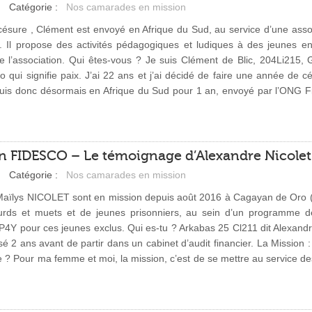
Catégorie :
Nos camarades en mission
ésure , Clément est envoyé en Afrique du Sud, au service d’une assoc
 Il propose des activités pédagogiques et ludiques à des jeunes en d
de l’association. Qui êtes-vous ? Je suis Clément de Blic, 204Li215, 
o qui signifie paix. J’ai 22 ans et j’ai décidé de faire une année d
uis donc désormais en Afrique du Sud pour 1 an, envoyé par l’ONG Fi
on FIDESCO – Le témoignage d’Alexandre Nicolet 
Catégorie :
Nos camarades en mission
aïlys NICOLET sont en mission depuis août 2016 à Cagayan de Oro (Phil
rds et muets et de jeunes prisonniers, au sein d’un programme de 
LP4Y pour ces jeunes exclus. Qui es-tu ? Arkabas 25 Cl211 dit Alexandr
sé 2 ans avant de partir dans un cabinet d’audit financier. La Mission 
se ? Pour ma femme et moi, la mission, c’est de se mettre au service d