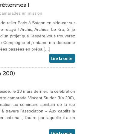
rétiennes !
camarades en mission
s de relier Paris à Saïgon en side-car sur
 relayé ! Archis, Archies, Le Kra, Si je
t d’un projet que j’espère vous trouverez
abite Compiègne et j’entame ma deuxième
nnées passées en prépa […]
a 200)
sidé, le 13 mars dernier, la célébration
notre camarade Vincent Studer (Ka 200),
mation au séminaire spiritain de la rue
travers l’association « Aux captifs la
national ; l’autre par laquelle il a en