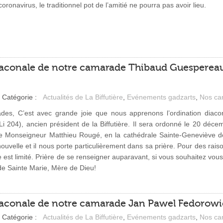
oronavirus, le traditionnel pot de l’amitié ne pourra pas avoir lieu.
diaconale de notre camarade Thibaud Guespereau
Catégorie :
Actualités de La Biffutière
,
Evénements gadzarts
,
Nos ca
des, C’est avec grande joie que nous apprenons l’ordination diac
i 204), ancien président de la Biffutière. Il sera ordonné le 20 déc
e Monseigneur Matthieu Rougé, en la cathédrale Sainte-Geneviève de
ouvelle et il nous porte particulièrement dans sa prière. Pour des rais
e est limité. Prière de se renseigner auparavant, si vous souhaitez vou
 de Sainte Marie, Mère de Dieu!
iaconale de notre camarade Jan Pawel Fedorowicz
Catégorie :
Actualités de La Biffutière
,
Evénements gadzarts
,
Nos ca