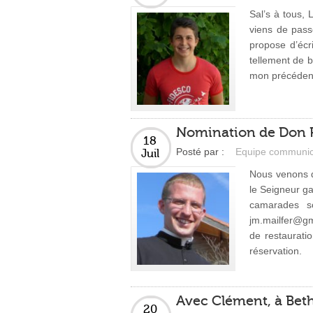
Sal’s à tous, 
viens de pass
propose d’écri
tellement de b
mon précédent 
Nomination de Don P
18
Posté par :
Equipe communic
Juil
Nous venons d
le Seigneur ga
camarades so
jm.mailfer@gma
de restaurati
réservation.
Avec Clément, à Bet
20