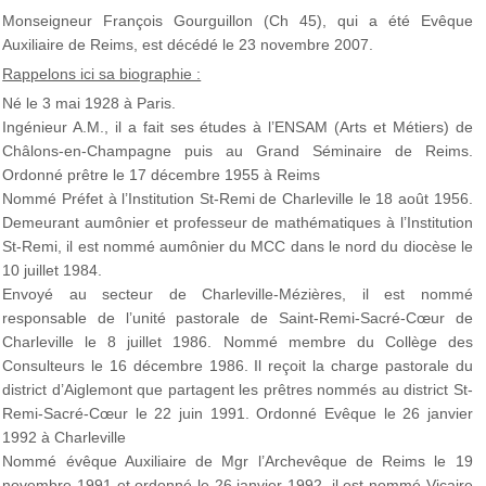
Monseigneur François Gourguillon (Ch 45), qui a été Evêque
Auxiliaire de Reims, est décédé le 23 novembre 2007.
Rappelons ici sa biographie :
Né le 3 mai 1928 à Paris.
Ingénieur A.M., il a fait ses études à l’ENSAM (Arts et Métiers) de
Châlons-en-Champagne puis au Grand Séminaire de Reims.
Ordonné prêtre le 17 décembre 1955 à Reims
Nommé Préfet à l’Institution St-Remi de Charleville le 18 août 1956.
Demeurant aumônier et professeur de mathématiques à l’Institution
St-Remi, il est nommé aumônier du MCC dans le nord du diocèse le
10 juillet 1984.
Envoyé au secteur de Charleville-Mézières, il est nommé
responsable de l’unité pastorale de Saint-Remi-Sacré-Cœur de
Charleville le 8 juillet 1986. Nommé membre du Collège des
Consulteurs le 16 décembre 1986. Il reçoit la charge pastorale du
district d’Aiglemont que partagent les prêtres nommés au district St-
Remi-Sacré-Cœur le 22 juin 1991. Ordonné Evêque le 26 janvier
1992 à Charleville
Nommé évêque Auxiliaire de Mgr l’Archevêque de Reims le 19
novembre 1991 et ordonné le 26 janvier 1992, il est nommé Vicaire