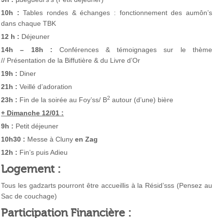
10
h :
Tables rondes & échanges : fonctionnement des aumôn’s
dans chaque TBK
1
2 h :
Déjeuner
14
h – 18h :
Conférences & témoignages sur le thème
// Présentation de la Biffutière & du Livre d’Or
19
h :
Diner
21
h :
Veillé d’adoration
2
23
h :
Fin de la soirée au Foy’ss/ B
autour (d’une) bière
+ Dimanche 12/01 :
9
h :
Petit déjeuner
10
h30 :
Messe à Cluny
en Zag
12
h :
Fin’s puis Adieu
L
ogement :
Tous les gadzarts pourront être accueillis à la Résid’sss (Pensez au
Sac de couchage)
Participation Financière :