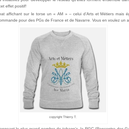
 effet positif!
 sweat affichant sur le torse un « AM » – celui d’Arts et Métiers mai
ommande pour des PGs de France et de Navarre. Vous en voulez un a
copyright Thierry T.
arrangeant le plus grand nombre de tabagn’s, la RGC (Rencontre des Ga