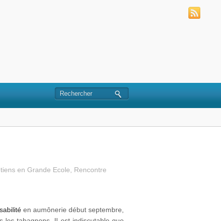
tiens en Grande Ecole
,
Rencontre
abilité
en aumônerie début septembre,
 les tabagnons. Il est indiscutable que