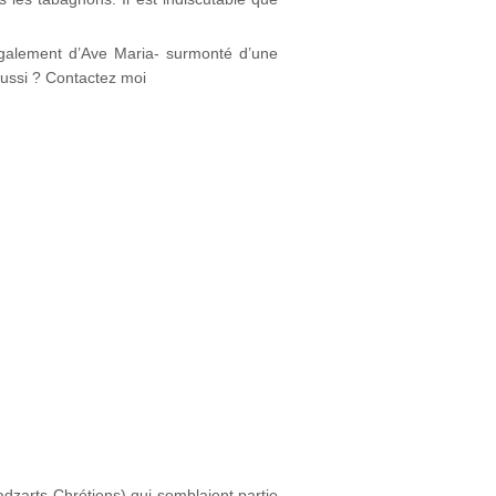
s également d’Ave Maria- surmonté d’une
ussi ? Contactez moi
dzarts Chrétiens) qui semblaient partie