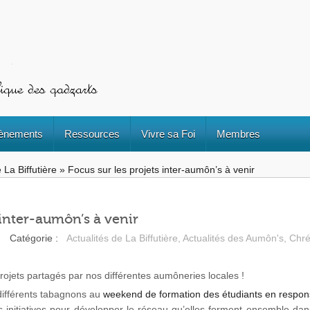
ènements
Ressources
Vivre sa Foi
Membres
 La Biffutière
»
Focus sur les projets inter-aumôn’s à venir
 inter-aumôn’s à venir
Catégorie :
Actualités de La Biffutière
,
Actualités des Aumôn's
,
Chré
jets partagés par nos différentes aumôneries locales !
 différents tabagnons au
weekend de formation des étudiants en respons
 initiatives pour développer le réseau qu’elles forment ensemble dans