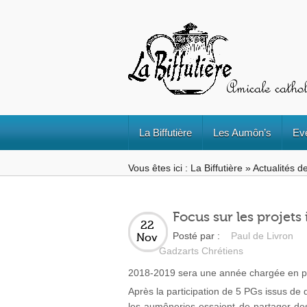
La Biffutière
Les Aumôn’s
Ev
Vous êtes ici :
La Biffutière
»
Actualités de
Focus sur les projets
22
Posté par :
Paul de Livron
Nov
Gadzarts Chrétiens
2018-2019 sera une année chargée en pro
Après la participation de 5 PGs issus de
les aumôneries essaient de partager des