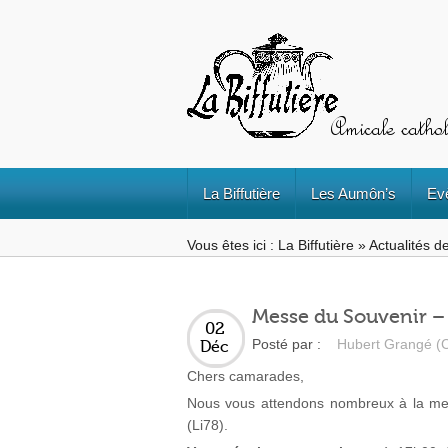
La Biffutière
Les Aumôn’s
Ev
Vous êtes ici :
La Biffutière
»
Actualités de
Messe du Souvenir – 2
02
Posté par :
Hubert Grangé (C
Déc
Chers camarades,
Nous vous attendons nombreux à la mess
(Li78).