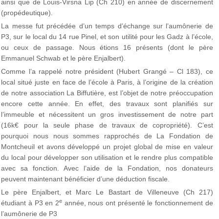
ainsi que de Louis-Virsna Lip (Ch 210) en année de discernement
(propédeutique).
La messe fut précédée d’un temps d’échange sur l’aumônerie de
P3, sur le local du 14 rue Pinel, et son utilité pour les Gadz à l’école,
ou ceux de passage. Nous étions 16 présents (dont le père
Emmanuel Schwab et le père Enjalbert).
Comme l’a rappelé notre président (Hubert Grangé – Cl 183), ce
local situé juste en face de l’école à Paris, à l’origine de la création
de notre association La Biffutière, est l’objet de notre préoccupation
encore cette année. En effet, des travaux sont planifiés sur
l’immeuble et nécessitent un gros investissement de notre part
(16k€ pour la seule phase de travaux de copropriété). C’est
pourquoi nous nous sommes rapprochés de La Fondation de
Montcheuil et avons développé un projet global de mise en valeur
du local pour développer son utilisation et le rendre plus compatible
avec sa fonction. Avec l’aide de la Fondation, nos donateurs
peuvent maintenant bénéficier d’une déduction fiscale.
Le père Enjalbert, et Marc Le Bastart de Villeneuve (Ch 217)
e
étudiant à P3 en 2
année, nous ont présenté le fonctionnement de
l’aumônerie de P3