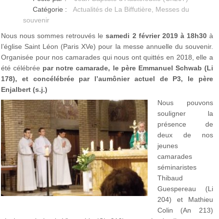
Catégorie :
Actualités de La Biffutière
,
Messes du
souvenir
Nous nous sommes retrouvés le
samedi 2 février 2019 à 18h30
à
l’église Saint Léon (Paris XVe) pour la messe annuelle du souvenir.
Organisée pour nos camarades qui nous ont quittés en 2018, elle a
été célébrée
par notre camarade, le père Emmanuel Schwab (Li
178), et concélébrée par l’aumônier actuel de P3, le père
Enjalbert (s.j.)
Nous pouvons
souligner la
présence de
deux de nos
jeunes
camarades
séminaristes
Thibaud
Guespereau (Li
204) et Mathieu
Colin (An 213)